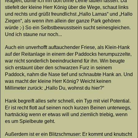
reagiert, durfte ich ihn dort ohne Leine laufen lassen. Da
stiefelt der kleine Herr König über die Wege, schaut links
und rechts und grüßt freundlichst „Hallo Lamas“ und „Hallo
Ziegen“, als wenn ihm allein der ganze Park gehören
würde ;-) So ein Selbstbewusstsein sucht seinesgleichen.
Und ich staune nur noch...
Auch ein unverhofft auftauchender Friese, als Klein-Hank
auf der Reitanlage in einem der Paddocks herumpuzzelte,
war nicht sonderlich beeindruckend für ihn. Win beugte
sich erstaunt über den schwarzen Furz in seinem
Paddock, nahm die Nase tief und schnaubte Hank an. Und
was macht der kleine Herr König? Weicht keinen
Millimeter zurück: „Hallo Du, wohnst du hier?“
Hank begreift alles sehr schnell, ein Typ mit viel Potential.
Er ist recht flott auf seinen noch kurzen Beinen unterwegs,
hartnäckig wenn er etwas will und ziemlich triebig, wenn
es um Spielbeute geht.
Außerdem ist er ein Blitzschmuser: Er kommt und knutscht