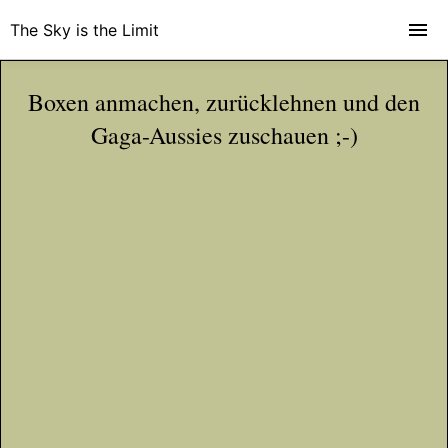
The Sky is the Limit
Boxen anmachen, zurücklehnen und den
Gaga-Aussies zuschauen ;-)
Too hot! - Hunde am Pool
Zalandog: Bell vor Glück (Zalando Parodie)
Sweaty Feet - Ein Hundekrimi
YouTube
YouTube
YouTube
YouTube
YouTube Video
YouTube Video
YouTube Video
YouTube Video