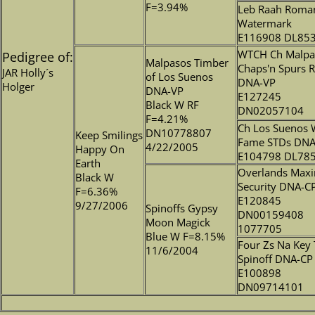
F=3.94%
Leb Raah Roma
Watermark
E116908 DL85
WTCH Ch Malpa
Pedigree of:
Malpasos Timber
Chaps'n Spurs 
JAR Holly´s
of Los Suenos
DNA-VP
Holger
DNA-VP
E127245
Black W RF
DN02057104
F=4.21%
Ch Los Suenos 
DN10778807
Keep Smilings
Fame STDs DNA
4/22/2005
Happy On
E104798 DL78
Earth
Overlands Ma
Black W
Security DNA-C
F=6.36%
E120845
9/27/2006
Spinoffs Gypsy
DN00159408
Moon Magick
1077705
Blue W F=8.15%
Four Zs Na Key
11/6/2004
Spinoff DNA-CP
E100898
DN09714101