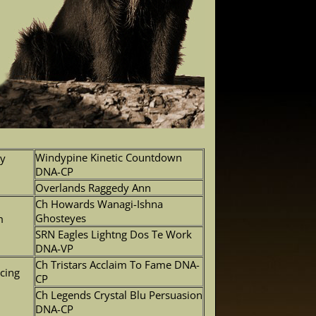
Windypine Kinetic Countdown
ny
DNA-CP
Overlands Raggedy Ann
Ch Howards Wanagi-Ishna
Ghosteyes
m
SRN Eagles Lightng Dos Te Work
DNA-VP
Ch Tristars Acclaim To Fame DNA-
cing
CP
Ch Legends Crystal Blu Persuasion
DNA-CP