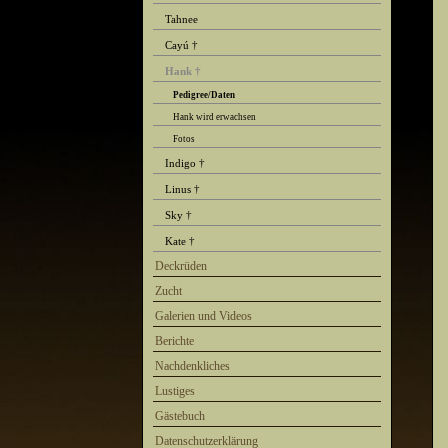
Tahnee
Cayú †
Hank †
Pedigree/Daten
Hank wird erwachsen
Fotos
Indigo †
Linus †
Sky †
Kate †
Deckrüden
Zucht
Galerien und Videos
Berichte
Nachdenkliches
Lustiges
Gästebuch
Datenschutzerklärung