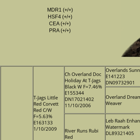
MDR1 (+/+)
HSF4 (+/+)
CEA (+/+)
PRA (+/+)
Overlands Sun
Ch Overland Doc
E141223
Holiday At T-Jags
DN09732901
Black W F=7.46%
E155344
Overland Drea
T-Jags Little
DN17021402
Weaver
Red Corvett
11/10/2006
Red C/W
F=5.63%
Leb Raah Enhan
E163133
Watermark
1/10/2009
River Runs Rubi
DL89321405
Red