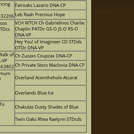
ncing
Fairoaks Lazario DNA-CP
Leb Raah Precious Hope
332206
VCH WTCH Ch Gabrielinos Charlie
sos
Chaplin PATDc GS-O JS-O RS-O
RTDcs
DNA-VP
Hey You! of Imagineer CD STDds
OTDc DNA-VP
Walk of
Ch Zuzaxs Coupzax DNA-CP
-VP
Ch Private Stocs Maclovia DNA-CP
563802
ximum
Overland Aceinthehole Atcarat
P
Overlands Blue Ice
 To
Chakulas Dusty Shades of Blue
Twin Oaks Rhea Raelynn STDcds