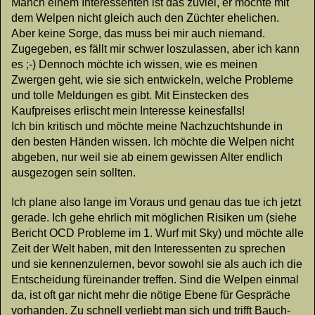
Manch einem Interessenten ist das zuviel, er möchte mit
dem Welpen nicht gleich auch den Züchter ehelichen.
Aber keine Sorge, das muss bei mir auch niemand.
Zugegeben, es fällt mir schwer loszulassen, aber ich kann
es ;-) Dennoch möchte ich wissen, wie es meinen
Zwergen geht, wie sie sich entwickeln, welche Probleme
und tolle Meldungen es gibt. Mit Einstecken des
Kaufpreises erlischt mein Interesse keinesfalls!
Ich bin kritisch und möchte meine Nachzuchtshunde in
den besten Händen wissen. Ich möchte die Welpen nicht
abgeben, nur weil sie ab einem gewissen Alter endlich
ausgezogen sein sollten.
Ich plane also lange im Voraus und genau das tue ich jetzt
gerade. Ich gehe ehrlich mit möglichen Risiken um (siehe
Bericht OCD Probleme im 1. Wurf mit Sky) und möchte alle
Zeit der Welt haben, mit den Interessenten zu sprechen
und sie kennenzulernen, bevor sowohl sie als auch ich die
Entscheidung füreinander treffen. Sind die Welpen einmal
da, ist oft gar nicht mehr die nötige Ebene für Gespräche
vorhanden. Zu schnell verliebt man sich und trifft Bauch-