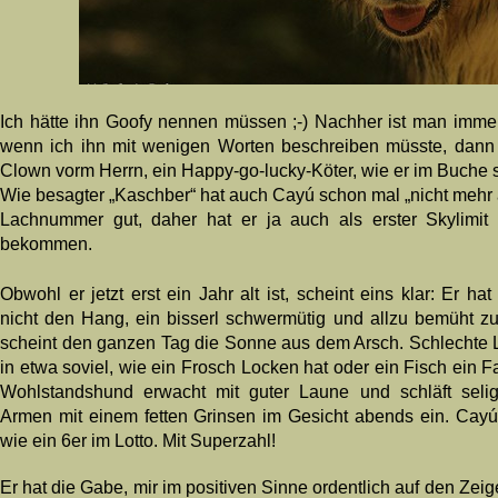
Ich hätte ihn Goofy nennen müssen ;-) Nachher ist man immer 
wenn ich ihn mit wenigen Worten beschreiben müsste, dann s
Clown vorm Herrn, ein Happy-go-lucky-Köter, wie er im Buche s
Wie besagter „Kaschber“ hat auch Cayú schon mal „nicht mehr all
Lachnummer gut, daher hat er ja auch als erster Skylimit
bekommen.
Obwohl er jetzt erst ein Jahr alt ist, scheint eins klar: Er ha
nicht den Hang, ein bisserl schwermütig und allzu bemüht z
scheint den ganzen Tag die Sonne aus dem Arsch. Schlechte 
in etwa soviel, wie ein Frosch Locken hat oder ein Fisch ein F
Wohlstandshund erwacht mit guter Laune und schläft seli
Armen mit einem fetten Grinsen im Gesicht abends ein. Cayú 
wie ein 6er im Lotto. Mit Superzahl!
Er hat die Gabe, mir im positiven Sinne ordentlich auf den Zeig