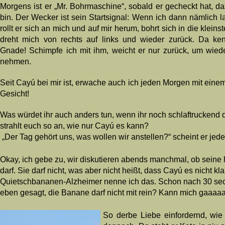
Morgens ist er „Mr. Bohrmaschine“, sobald er gecheckt hat, d
bin. Der Wecker ist sein Startsignal: Wenn ich dann nämlich 
rollt er sich an mich und auf mir herum, bohrt sich in die klein
dreht mich von rechts auf links und wieder zurück. Da ken
Gnade! Schimpfe ich mit ihm, weicht er nur zurück, um wied
nehmen.
Seit Cayú bei mir ist, erwache auch ich jeden Morgen mit eine
Gesicht!
Was würdet ihr auch anders tun, wenn ihr noch schlaftruckend 
strahlt euch so an, wie nur Cayú es kann?
„Der Tag gehört uns, was wollen wir anstellen?“ scheint er jed
Okay, ich gebe zu, wir diskutieren abends manchmal, ob seine 
darf. Sie darf nicht, was aber nicht heißt, dass Cayú es nicht 
Quietschbananen-Alzheimer nenne ich das. Schon nach 30 sec. g
eben gesagt, die Banane darf nicht mit rein? Kann mich gaaaaaar
So derbe Liebe einfordernd, wie 