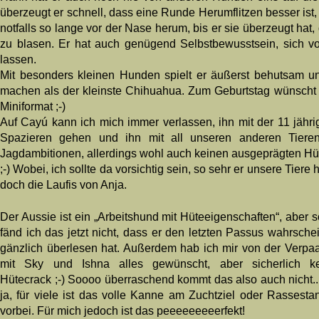
überzeugt er schnell, dass eine Runde Herumflitzen besser ist
notfalls so lange vor der Nase herum, bis er sie überzeugt hat
zu blasen. Er hat auch genügend Selbstbewusstsein, sich v
lassen.
Mit besonders kleinen Hunden spielt er äußerst behutsam un
machen als der kleinste Chihuahua. Zum Geburtstag wünscht
Miniformat ;-)
Auf Cayú kann ich mich immer verlassen, ihn mit der 11 jährige
Spazieren gehen und ihn mit all unseren anderen Tieren 
Jagdambitionen, allerdings wohl auch keinen ausgeprägten Hüte
;-) Wobei, ich sollte da vorsichtig sein, so sehr er unsere Tiere 
doch die Laufis von Anja.
Der Aussie ist ein „Arbeitshund mit Hüteeigenschaften“, aber s
fänd ich das jetzt nicht, dass er den letzten Passus wahrschei
gänzlich überlesen hat. Außerdem hab ich mir von der Verpa
mit Sky und Ishna alles gewünscht, aber sicherlich k
Hütecrack ;-) Soooo überraschend kommt das also auch nicht..
ja, für viele ist das volle Kanne am Zuchtziel oder Rassesta
vorbei. Für mich jedoch ist das peeeeeeeeerfekt!