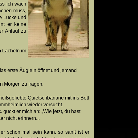
ass ich wach
lachen muss,
ste Lücke und
nt er keine
er Anlauf zu
m Lächeln im
das erste Äuglein öffnet und jemand
en Morgen zu fragen.
heißgeliebte Quietschbanane mit ins Bett
klammheimlich wieder versucht.
uckt er mich an: „Wie jetzt, du hast
 nicht erinnern...“
er schon mal sein kann, so sanft ist er