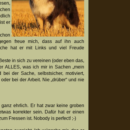
esen,
schen
dlich
st er
chon
ingegen freue mich, dass auf ihn auch
uche hat er mit Links und viel Freude
este in sich zu vereinen (oder eben das,
t er ALLES, was ich mir in Sachen „mein
bei der Sache, selbstsicher, motiviert,
 oder bei der Arbeit. Nie „drüber“ und nie
h ganz ehrlich. Er hat zwar keine groben
twas korrekter sein. Dafür hat er einen
m Fressen ist. Nobody is perfect! ;-)