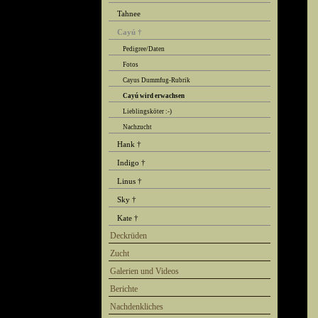
Tahnee
Cayú †
Pedigree/Daten
Fotos
Cayus Dummfug-Rubrik
Cayú wird erwachsen
Lieblingsköter :-)
Nachzucht
Hank †
Indigo †
Linus †
Sky †
Kate †
Deckrüden
Zucht
Galerien und Videos
Berichte
Nachdenkliches