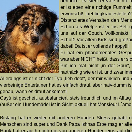
dennoch. Da steht er Kate in nix n
er ist eben eine richtige Fummelt
erwünscht! Lieblingkraulestelle
Distanziertes Verhalten den Mensc
Schon als Welpe ist er ins Bett
uns auf der Couch. Vollkontakt 
Schoß! Vor allem Kids sind großarti
dabei! Da ist er vollends happy!!!
Er hat ein phänomenales Gespür
was aber NICHT heißt, dass er sich
Bin ich mal nicht „in der Spur“
hartnäckig wie er ist, und zwar i
Allerdings ist er nicht der Typ „lieb-doof“, der mir wirklich un
vierbeinige Entertainer hat es einfach drauf, aber naiv-dumm is
genau, wann es drauf ankommt!
Cayú ist gescheit, ausbalanciert, stets freundlich und im Allta
(außer ein Hundemädel ist in Sicht, aktuell hat Monsieur L´amo
Bislang hat er weder mit anderen Hunden Stress gehabt n
Menschen sind super und Dank Papa Ishnas Erbe mag er alles
Hank hat er auch noch nie von anderen Hunden eins auf d