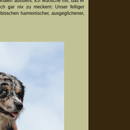
naten aussieht. Ich wünsche mir, das er
uch gar nix zu meckern: Unser felliger
bisschen harmonischer, ausgeglichener,