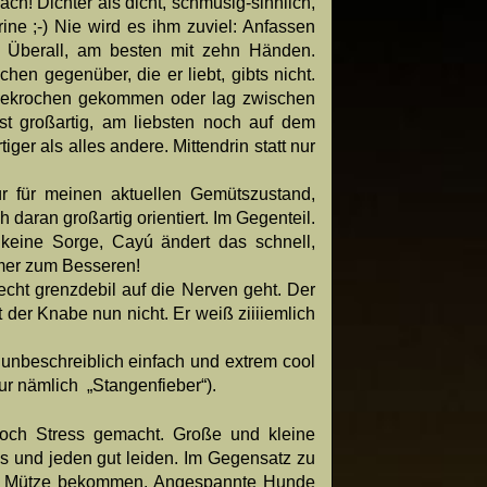
ach! Dichter als dicht, schmusig-sinnlich,
rine ;-) Nie wird es ihm zuviel: Anfassen
n? Überall, am besten mit zehn Händen.
hen gegenüber, die er liebt, gibts nicht.
 gekrochen gekommen oder lag zwischen
ist großartig, am liebsten noch auf dem
ger als alles andere. Mittendrin statt nur
 für meinen aktuellen Gemütszustand,
 daran großartig orientiert. Im Gegenteil.
, keine Sorge, Cayú ändert das schnell,
mmer zum Besseren!
d echt grenzdebil auf die Nerven geht. Der
t der Knabe nun nicht. Er weiß ziiiiemlich
g unbeschreiblich einfach und extrem cool
ur nämlich „Stangenfieber“).
och Stress gemacht. Große und kleine
 und jeden gut leiden. Im Gegensatz zu
ie Mütze bekommen. Angespannte Hunde