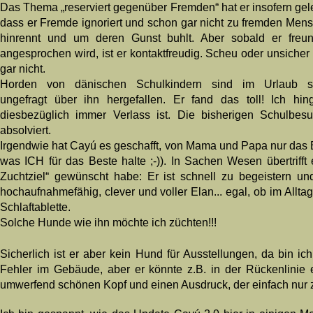
Das Thema „reserviert gegenüber Fremden“ hat er insofern gel
dass er Fremde ignoriert und schon gar nicht zu fremden Men
hinrennt und um deren Gunst buhlt. Aber sobald er freun
angesprochen wird, ist er kontaktfreudig. Scheu oder unsicher i
gar nicht.
Horden von dänischen Schulkindern sind im Urlaub s
ungefragt über ihn hergefallen. Er fand das toll! Ich h
diesbezüglich immer Verlass ist. Die bisherigen Schulbes
absolviert.
Irgendwie hat Cayú es geschafft, von Mama und Papa nur das B
was ICH für das Beste halte ;-)). In Sachen Wesen übertriff
Zuchtziel“ gewünscht habe: Er ist schnell zu begeistern und 
hochaufnahmefähig, clever und voller Elan... egal, ob im Alltag
Schlaftablette.
Solche Hunde wie ihn möchte ich züchten!!!
Sicherlich ist er aber kein Hund für Ausstellungen, da bin ic
Fehler im Gebäude, aber er könnte z.B. in der Rückenlinie e
umwerfend schönen Kopf und einen Ausdruck, der einfach nur zu