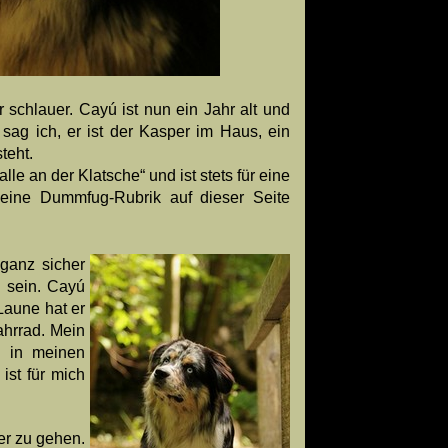
schlauer. Cayú ist nun ein Jahr alt und
ag ich, er ist der Kasper im Haus, ein
teht.
e an der Klatsche“ und ist stets für eine
 eine Dummfug-Rubrik auf dieser Seite
t ganz sicher
u sein. Cayú
Laune hat er
ahrrad. Mein
g in meinen
ist für mich
er zu gehen.