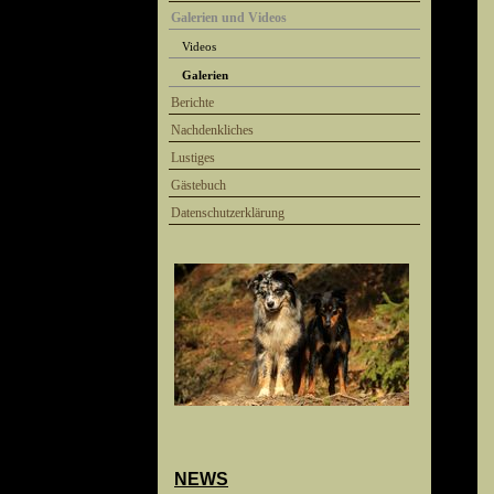
Galerien und Videos
Videos
Galerien
Berichte
Nachdenkliches
Lustiges
Gästebuch
Datenschutzerklärung
NEWS